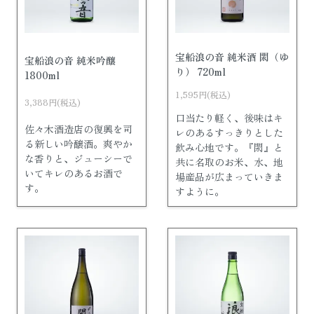
宝船浪の音 純米酒 閖（ゆ
宝船浪の音 純米吟醸
り） 720ml
1800ml
1,595円(税込)
3,388円(税込)
口当たり軽く、後味はキ
佐々木酒造店の復興を司
レのあるすっきりとした
る新しい吟醸酒。爽やか
飲み心地です。『閖』と
な香りと、ジューシーで
共に名取のお米、水、地
いてキレのあるお酒で
場産品が広まっていきま
す。
すように。