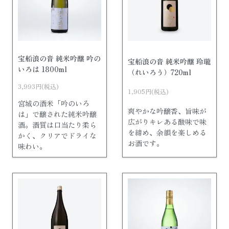
宝船浪の音 純米吟醸 吟の
宝船浪の音 純米吟醸 玲瓏
いろは 1800ml
（れいろう）720ml
3,993円(税込)
1,905円(税込)
宮城の酒米「吟のいろ
爽やかな吟醸香、旨味が
は」で醸された純米吟醸
広がりキレある酸味で味
酒。酒質は口当たり柔ら
を締め、余韻を楽しめる
かく、クリアでドライな
お酒です。
味わい。