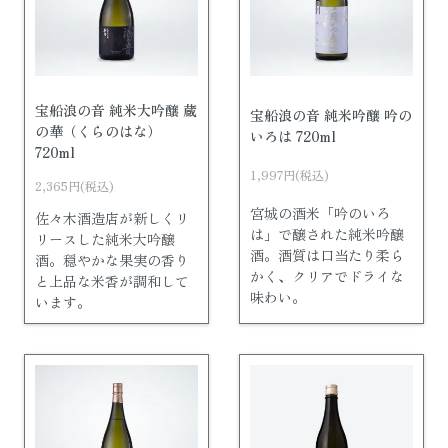
宝船浪の音 純米大吟醸 蔵
宝船浪の音 純米吟醸 吟の
の華（くらのはな）
いろは 720ml
720ml
1,997円(税込)
2,365円(税込)
宮城の酒米「吟のいろ
佐々木酒造店が新しくリ
は」で醸された純米吟醸
リースした純米大吟醸
酒。酒質は口当たり柔ら
酒。穏やかな果実の香り
かく、クリアでドライな
と上品な米香が調和して
味わい。
います。