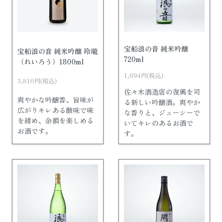
宝船浪の音 純米吟醸
宝船浪の音 純米吟醸 玲瓏
720ml
（れいろう）1800ml
1,694円(税込)
3,810円(税込)
佐々木酒造店の復興を司
爽やかな吟醸香、旨味が
る新しい吟醸酒。爽やか
広がりキレある酸味で味
な香りと、ジューシーで
を締め、余韻を楽しめる
いてキレのあるお酒で
お酒です。
す。