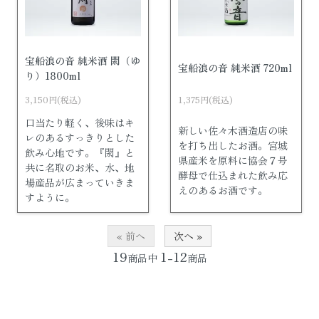
宝船浪の音 純米酒 閖（ゆ
宝船浪の音 純米酒 720ml
り）1800ml
3,150円(税込)
1,375円(税込)
口当たり軽く、後味はキ
新しい佐々木酒造店の味
レのあるすっきりとした
を打ち出したお酒。宮城
飲み心地です。『閖』と
県産米を原料に協会７号
共に名取のお米、水、地
酵母で仕込まれた飲み応
場産品が広まっていきま
えのあるお酒です。
すように。
« 前へ
次へ »
19
1-12
商品中
商品