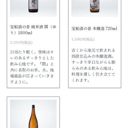
宝船浪の音 純米酒 閖（ゆ
宝船浪の音 本醸造 720ml
り）1800ml
1,098円(税込)
3,150円(税込)
古くから地元で飲まれる
口当たり軽く、後味はキ
四段仕込みの本醸造酒。
レのあるすっきりとした
すっきり辛口ながらも膨
飲み心地です。『閖』と
らみのある飲み心地は、
共に名取のお米、水、地
料理を優しく引き立てて
場産品が広まっていきま
くれます。
すように。