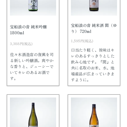
宝船浪の音 純米酒 閖（ゆ
宝船浪の音 純米吟醸
り） 720ml
1800ml
1,595円(税込)
3,388円(税込)
口当たり軽く、後味はキ
佐々木酒造店の復興を司
レのあるすっきりとした
る新しい吟醸酒。爽やか
飲み心地です。『閖』と
な香りと、ジューシーで
共に名取のお米、水、地
いてキレのあるお酒で
場産品が広まっていきま
す。
すように。