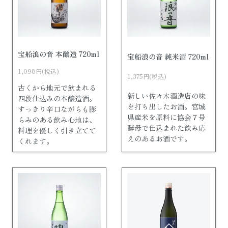
宝船浪の音 本醸造 720ml
宝船浪の音 純米酒 720ml
1,098円(税込)
1,375円(税込)
古くから地元で飲まれる
新しい佐々木酒造店の味
四段仕込みの本醸造酒。
を打ち出したお酒。宮城
すっきり辛口ながらも膨
県産米を原料に協会７号
らみのある飲み心地は、
酵母で仕込まれた飲み応
料理を優しく引き立てて
えのあるお酒です。
くれます。