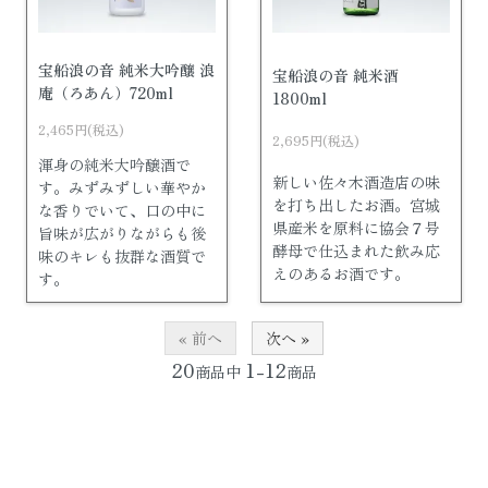
宝船浪の音 純米大吟醸 浪
宝船浪の音 純米酒
庵（ろあん）720ml
1800ml
2,465円(税込)
2,695円(税込)
渾身の純米大吟醸酒で
新しい佐々木酒造店の味
す。みずみずしい華やか
を打ち出したお酒。宮城
な香りでいて、口の中に
県産米を原料に協会７号
旨味が広がりながらも後
酵母で仕込まれた飲み応
味のキレも抜群な酒質で
えのあるお酒です。
す。
« 前へ
次へ »
20
1-12
商品中
商品