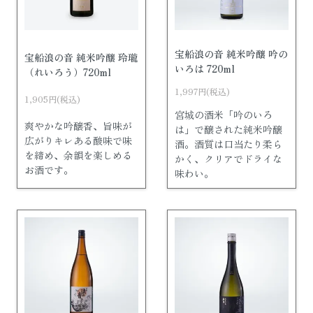
宝船浪の音 純米吟醸 吟の
宝船浪の音 純米吟醸 玲瓏
いろは 720ml
（れいろう）720ml
1,997円(税込)
1,905円(税込)
宮城の酒米「吟のいろ
爽やかな吟醸香、旨味が
は」で醸された純米吟醸
広がりキレある酸味で味
酒。酒質は口当たり柔ら
を締め、余韻を楽しめる
かく、クリアでドライな
お酒です。
味わい。