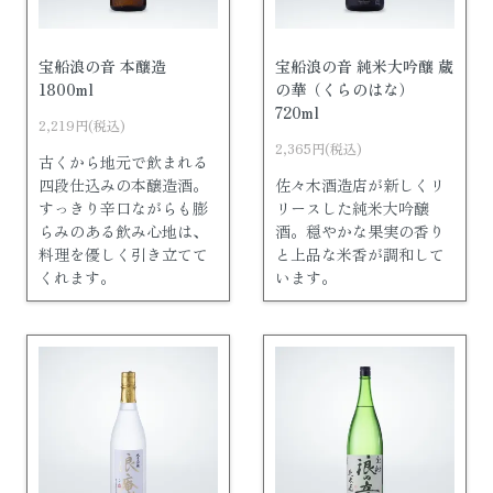
宝船浪の音 本醸造
宝船浪の音 純米大吟醸 蔵
1800ml
の華（くらのはな）
720ml
2,219円(税込)
2,365円(税込)
古くから地元で飲まれる
四段仕込みの本醸造酒。
佐々木酒造店が新しくリ
すっきり辛口ながらも膨
リースした純米大吟醸
らみのある飲み心地は、
酒。穏やかな果実の香り
料理を優しく引き立てて
と上品な米香が調和して
くれます。
います。