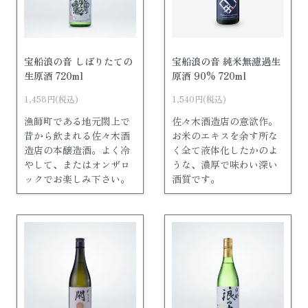
宝船浪の音 しぼりたての
宝船浪の音 純米無濾過生
生原酒 720ml
原酒 90% 720ml
1,458円(税込)
1,540円(税込)
漁師町である地元閖上で
佐々木酒造店の意欲作。
昔から飲まれる佐々木酒
お米のエキスを余す所な
造店の本醸造酒。よく冷
く全て液体化したかのよ
やして、またはオンザロ
うな、濃厚で味わい深い
ックでお楽しみ下さい。
酒質です。