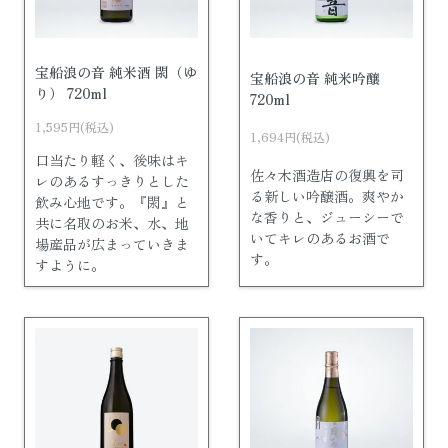
宝船浪の音 純米酒 閖（ゆ
宝船浪の音 純米吟醸
り） 720ml
720ml
1,595円(税込)
1,694円(税込)
口当たり軽く、後味はキ
佐々木酒造店の復興を司
レのあるすっきりとした
る新しい吟醸酒。爽やか
飲み心地です。『閖』と
な香りと、ジューシーで
共に名取のお米、水、地
いてキレのあるお酒で
場産品が広まっていきま
す。
すように。