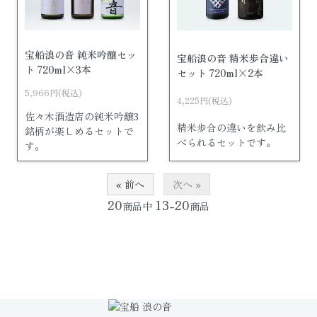
宝船浪の音 純米吟醸セッ
宝船浪の音 精米歩合違い
ト 720ml×3本
セット 720ml×2本
5,966円(税込)
4,225円(税込)
佐々木酒造店の純米吟醸3
精米歩合の違いを飲み比
銘柄が楽しめるセットで
べられるセットです。
す。
« 前へ
次へ »
20
13-20
商品中
商品