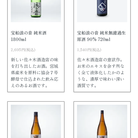
宝船浪の音 純米酒
宝船浪の音 純米無濾過生
1800ml
原酒 90% 720ml
2,695円(税込)
1,540円(税込)
新しい佐々木酒造店の味
佐々木酒造店の意欲作。
を打ち出したお酒。宮城
お米のエキスを余す所な
県産米を原料に協会７号
く全て液体化したかのよ
酵母で仕込まれた飲み応
うな、濃厚で味わい深い
えのあるお酒です。
酒質です。